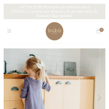
¡ATENCIÓN! Nuestros productos son A
PEDIDO y tienen una demora de producción de
hasta 15 días hábiles
0
1
/
4