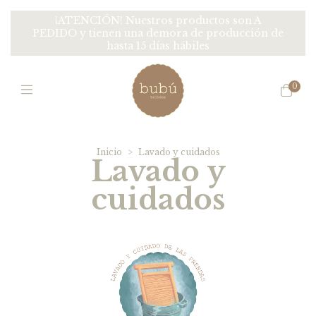
¡ATENCIÓN! Nuestros productos son A
PEDIDO y tienen una demora de producción de
hasta 15 días hábiles
0
Inicio
>
Lavado y cuidados
Lavado y
cuidados