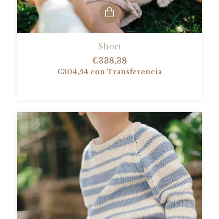
Short
€338,38
€304,54
con
Transferencia