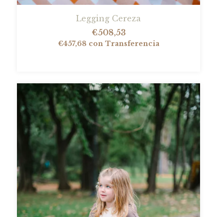
Legging Cereza
€508,53
€457,68
con
Transferencia