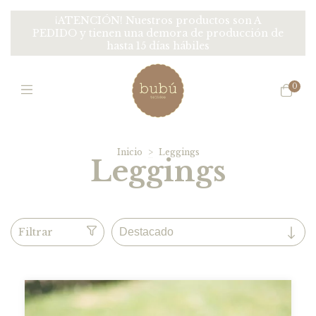
¡ATENCIÓN! Nuestros productos son A
PEDIDO y tienen una demora de producción de
hasta 15 días hábiles
0
Inicio
>
Leggings
Leggings
Filtrar