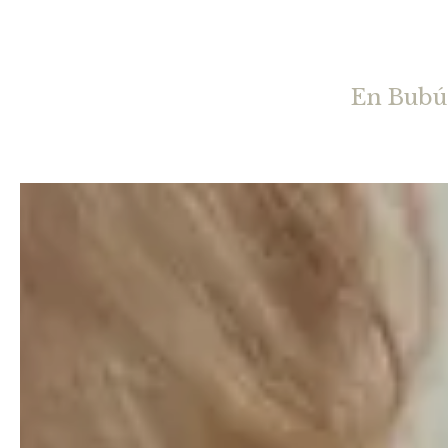
En Bubú 