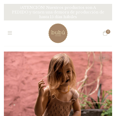
¡ATENCIÓN! Nuestros productos son A
PEDIDO y tienen una demora de producción de
hasta 15 días hábiles
0
1
/
6