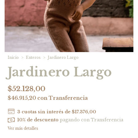
Inicio
>
Enteros
>
Jardinero Largo
Jardinero Largo
$52.128,00
$46.915,20
con
Transferencia
3
cuotas sin interés de
$17.376,00
10% de descuento
pagando con Transferencia
Ver más detalles