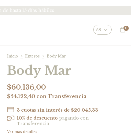
e hasta 15 días hábiles
0
Inicio
>
Enteros
>
Body Mar
Body Mar
$60.136,00
$54.122,40
con
Transferencia
3
cuotas sin interés de
$20.045,33
10% de descuento
pagando con
Transferencia
Ver más detalles