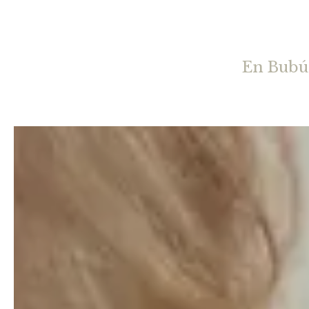
En Bubú 