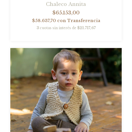
Chaleco Annita
$65.153,00
$58.637,70
con
Transferencia
3
cuotas sin interés de
$21.717,67