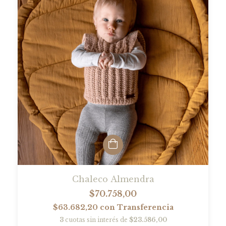
Chaleco Almendra
$70.758,00
$63.682,20
con
Transferencia
3
cuotas sin interés de
$23.586,00