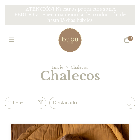
¡ATENCIÓN! Nuestros productos son A
PEDIDO y tienen una demora de producción de
hasta 15 días hábiles
0
Inicio
>
Chalecos
Chalecos
Filtrar